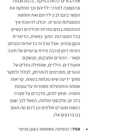
את ההורים להיות במיקוד, בהתכווננות 
ובהקשבה לצורכי ילדיהם וכך מחזקת את 
הקשר בינם לבין ילדיהם ואת תחושת 
המסוגלות ההורית. יכולנו להיווכח איך 
ההתנסות במים מזרזת תהליכים רגשיים 
בכל המערכות: התוך-נפשית, הדיאדית 
והקבוצתית. אצל מרבית הדיאדות המרחב 
המימי זימן קירבה פיזית וביטויים של חיבה 
וקשר – ההורים מחבקים, מנשקים 
ומעודדים. הילדים, שתחילה נתלים על 
ההורים, מסכימים להתרחק, לצלול ולחקור 
מתוך ידיעה שיש נוכחות בטוחה. קריאות 
שמחה והתפעלות מספרות על עוצמת 
החוויה. מחוץ למים, מדברים על סערה 
בלב ים, שלבסוף חולפת, כמשל לכך שגם 
רגשות סוערים חולפים וכן דנים מה תומך 
בנו ברגעים אלו.
אוויר:
 הנשימה משמשת כעוגן פנימי 