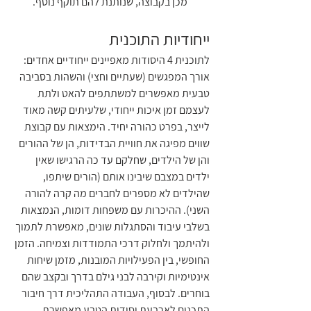
מכן בקבוצה, שנותנת להם תוקף נוסף.
ייחודיות התוכנית
לתוכנית 4 היסודות מאפיינים ייחודיים אחדים: 
אורך המפגשים (שעתיים וחצי) והשהות בסביבה 
טבעית מאפשרים למשתתפים להאט ולתת 
לעצמם זמן איכות ייחודי, שלעיתים קשה מאוד 
לייצר, בפרט כהורה יחיד. הימצאות עם קבוצת 
שווים מפיגה את חוויית הבדידות, הן של ההורים 
והן של הילדים, שחלקם עד כה הרגישו שאין 
ילדים במצבם שיבינו אותם (הורים שיתפו, 
שהילדים לא מספרים לחברים מה קרה להורה 
השני). ההיכרות עם משפחות דומות, הנמצאות 
בשלבי עיבוד והסתגלות שונים, מאפשרת לתמוך 
ולהיתמך ולחלוק דרכי התמודדות וצמיחה. הזמן 
החופשי, בין הפעילויות המובנות, מזמן שיחות 
אינטימיות וקירבה לבני גילם בדרך ובקצב שהם 
בוחרים. לבסוף, העבודה התהליכית דרך חיבור 
התכנים לארבעת יסודות הטבע מאפשרת 