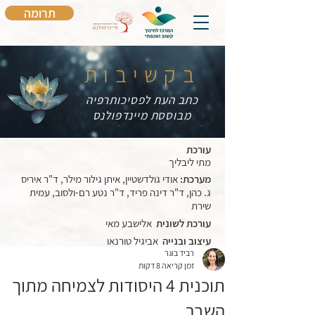
תרומה
בקשיבות
כתב העת לפסיכותרפיה
מבוססת מיינדפולנס
עורכת
מתי ליבליך
מערכת:
אודי גולדשטיין, איתן גילור מילר, ד"ר איריס
ג. כהן, ד"ר דינה פריד, ד"ר נטע רם-ולסוב, עמית
שירת
עורכת לשונית
אלישבע מאי
עיצוב ובנייה
אביגיל טורנאו
רביד בוגר
זמן קריאה 8 דקות
תוכנית 4 היסודות לצמיחה מתוך
השבר