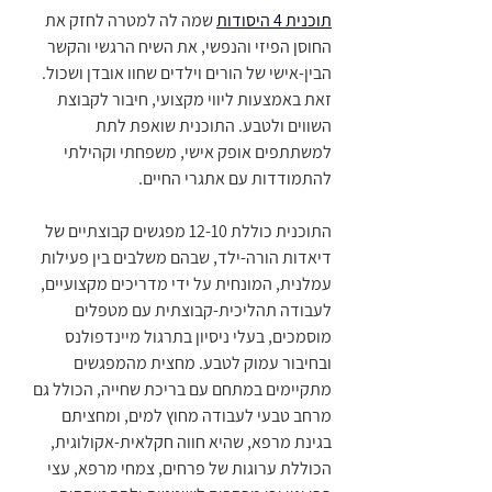
תוכנית 4 היסודות
 שמה לה למטרה לחזק את 
החוסן הפיזי והנפשי, את השיח הרגשי והקשר 
הבין-אישי של הורים וילדים שחוו אובדן ושכול. 
זאת באמצעות ליווי מקצועי, חיבור לקבוצת 
השווים ולטבע. התוכנית שואפת לתת 
למשתתפים אופק אישי, משפחתי וקהילתי 
להתמודדות עם אתגרי החיים.
התוכנית כוללת 12-10 מפגשים קבוצתיים של 
דיאדות הורה-ילד, שבהם משלבים בין פעילות 
עמלנית, המונחית על ידי מדריכים מקצועיים, 
לעבודה תהליכית-קבוצתית עם מטפלים 
מוסמכים, בעלי ניסיון בתרגול מיינדפולנס 
ובחיבור עמוק לטבע. מחצית מהמפגשים 
מתקיימים במתחם עם בריכת שחייה, הכולל גם 
מרחב טבעי לעבודה מחוץ למים, ומחציתם 
בגינת מרפא, שהיא חווה חקלאית-אקולוגית, 
הכוללת ערוגות של פרחים, צמחי מרפא, עצי 