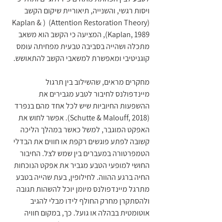
ויסות רגשי, והשנייה, תיאוריית שיקום הקשב 
(Attention Restoration Theory)  (Kaplan & 
Kaplan, 1989), המציעה כי הקשב הוא משאב 
מתכלה ושהייה בסביבה טבעית מפחיתה עומס 
קוגניטיבי ומאפשרת למשאבי הקשב להתאושש.
מחקרים מראים, שהשילוב בין תרגול 
מיינדפולנס לחיבור לטבע מגבירים את 
ההשפעות החיוביות שיש לכל אחד מהם בנפרד 
(Schutte & Malouff, 2018). אפשר לחוש את 
האפקט המוגבר, למשל כאשר במהלך הליכה 
קשובה לפתע פוגשים רקפת או חווים את הבדלי 
הטמפרטורה במעברים בין שמש לצל. החיבור 
החושי למופעי הטבע מגביר את אפקט הנוכחות 
החיה ברגע ההווה. לחילופין, בעת שהייה בטבע 
מתרגל מיינדפולנס מיומן יוכל להשהות תגובה 
ולהסתקרן מחרק החולף לידו מבלי להגיב 
אוטומטית בבהלה או גועל. כך, במקום חוויה 