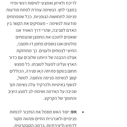
לריכוז ולאיזון ואמצעי לוויסות רגשי ופיזי 
במצבי לחץ. הנשימה עוזרת לפתח מודעות 
פנימה לתחושות הגופניות. ככל שמפתחים 
מודעות לנשימה – מעמיקים את הקשר בין 
האדם לסביבה, שהרי דרך האוויר אנו 
שואפים לתוכנו את החמצן שהצמחים 
פולטים ואנו נושפים פחמן דו-חמצני, 
החיוני לצמחים ולעצים. כך מתחזקת 
אצלנו ההבנה של היותנו שלובים עם כדור 
הארץ ועלינו לפעול לטובתו. כל מפגש 
תחום בטקס פתיחה ו/או סגירה, הכוללים 
קשב לנשימה פנימה והחוצה. למשל, 
לנשוף באיטיות ולהרקיד עלה נשימה תוך 
שכיבה על האדמה ושימת-לב למגע היציב 
והתומך של הקרקע.
אש:
 יסוד האש מסמל את החיבור לכוחות 
פנימיים ולאנרגיית החיים ומהווה מקור 
לדמיון וליצירתיות. ברמה הקונקרטית, 