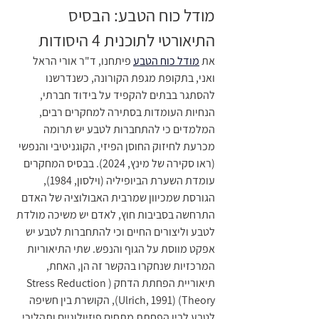
מודל כוח הטבע: הבסיס 
התיאורטי לתוכנית 4 היסודות
את 
מודל כוח הטבע
 פיתחנו, ד"ר אורי הראל 
ואני, בתקופת מגפת הקורונה, כשנדרשנו 
להסתגר בבתים להקפיד על בידוד חברתי, 
הנחיות העומדות בסתירה למחקרים רבים, 
המלמדים כי להתחברות לטבע יש תרומה 
מכרעת לחיזוק החוסן הפיזי, הקוגניטיבי והנפשי 
(ראו סקירה של מינץ, 2024). בבסיס המחקרים 
עומדת השערת הביופיליה (וילסון, 1984), 
הגורסת שמכיוון שמרבית האבולוציה של האדם 
התרחשה בסביבות חוץ, לאדם יש משיכה מולדת 
לטבע וליצורים החיים וכי להתחברות לטבע יש 
אפקט מווסת על הגוף והנפש. שתי התיאוריות 
המרכזיות שנחקרו בהקשר זה הן, האחת, 
תיאוריית הפחתת הדחק (Stress Reduction 
Theory) (Ulrich, 1991), הקושרת בין חשיפה 
לטבע לבין הפחתת מתחים פיזיולוגיים ותהליכי 