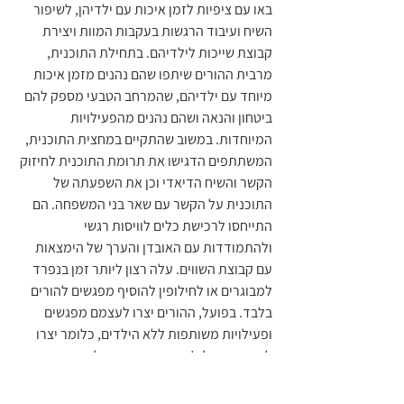
באו עם ציפיות לזמן איכות עם ילדיהן, לשיפור 
השיח ועיבוד הרגשות בעקבות המוות ויצירת 
קבוצת שייכות לילדיהם. בתחילת התוכנית, 
מרבית ההורים שיתפו שהם נהנים מזמן איכות 
מיוחד עם ילדיהם, שהמרחב הטבעי מספק להם 
ביטחון והנאה ושהם נהנים מהפעילויות 
המיוחדות. במשוב שהתקיים במחצית התוכנית, 
המשתתפים הדגישו את תרומת התוכנית לחיזוק 
הקשר והשיח הדיאדי וכן את השפעתה של 
התוכנית על הקשר עם שאר בני המשפחה. הם 
התייחסו לרכישת כלים לוויסות רגשי 
ולהתמודדות עם האובדן והערך של הימצאות 
עם קבוצת השווים. עלה רצון ליותר זמן בנפרד 
למבוגרים או לחילופין להוסיף מפגשים להורים 
בלבד. בפועל, ההורים יצרו לעצמם מפגשים 
ופעילויות משותפות ללא הילדים, כלומר יצרו 
לעצמם קהילה! רבים הביעו רצון להשתתף 
בתוכנית שוב עם ילדים נוספים במשפחה. 
במשוב שהתקיים לאחר סיום התוכנית היה 