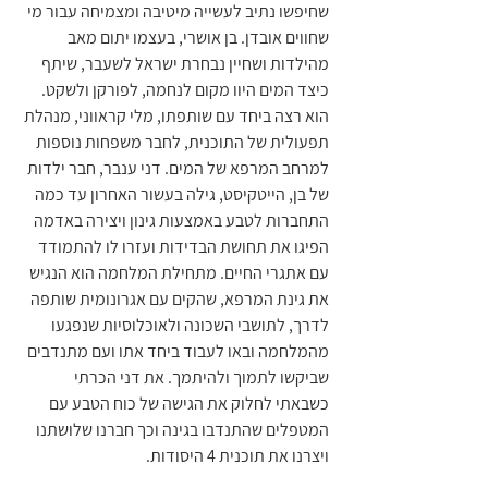
שחיפשו נתיב לעשייה מיטיבה ומצמיחה עבור מי 
שחווים אובדן. בן אושרי, בעצמו יתום מאב 
מהילדות ושחיין נבחרת ישראל לשעבר, שיתף 
כיצד המים היוו מקום לנחמה, לפורקן ולשקט. 
הוא רצה ביחד עם שותפתו, מלי קראווני, מנהלת 
תפעולית של התוכנית, לחבר משפחות נוספות 
למרחב המרפא של המים. דני ענבר, חבר ילדות 
של בן, הייטקיסט, גילה בעשור האחרון עד כמה 
התחברות לטבע באמצעות גינון ויצירה באדמה 
הפיגו את תחושת הבדידות ועזרו לו להתמודד 
עם אתגרי החיים. מתחילת המלחמה הוא הנגיש 
את גינת המרפא, שהקים עם אגרונומית שותפה 
לדרך, לתושבי השכונה ולאוכלוסיות שנפגעו 
מהמלחמה ובאו לעבוד ביחד אתו ועם מתנדבים 
שביקשו לתמוך ולהיתמך. את דני הכרתי 
כשבאתי לחלוק את הגישה של כוח הטבע עם 
המטפלים שהתנדבו בגינה וכך חברנו שלושתנו 
ויצרנו את תוכנית 4 היסודות.