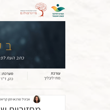
בק
כתב העת לפס
עורכת
מערכת:
א
מתי ליבליך
כהן, ד"ר 
אביגיל טורנאו
זמן קריאה 6 דק
מחזוריות של