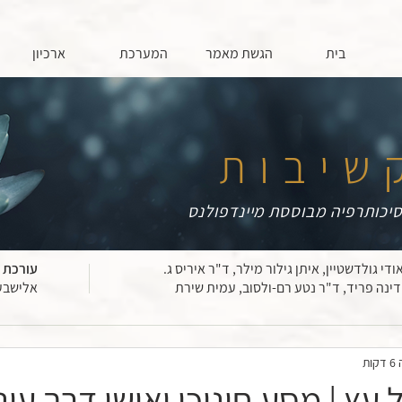
בית
הגשת מאמר
המערכת
ארכיון
שיבות
יכותרפיה מבוססת מיינדפולנס
ודי גולדשטיין, איתן גילור מילר, ד"ר איריס ג.
עורכת 
דינה פריד, ד"ר נטע רם-ולסוב, עמית שירת
אלישבע
ות
 עץ | מסע חינוכי ואישי דרך עונ