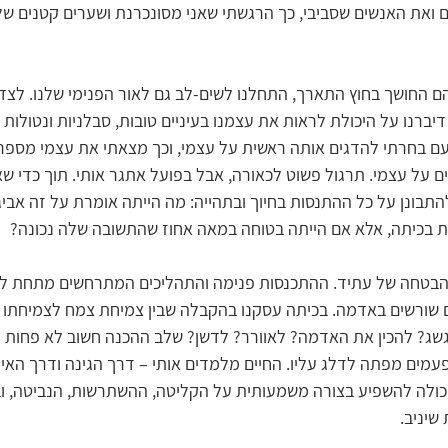
ואת האנשים שסביבי, כך הרגשתי שאני מסונכרנת ושערים קטנים של ע
 החושך בחוץ התארך, התחלנו לשים-לב גם לאור הפנימי שלנו. לצד 
דיברנו על היכולת לראות את עצמנו בעיניים טובות, סבלניות ונטולות ש
 בחרתי להדגים אותה ראשית על עצמי, וכך מצאתי את עצמי מספרת
בים על עצמי. תרגול פשוט לכאורה, אבל בפועל אתגר אותי. תוך כדי ש
להתבונן על כל ההתנסות בחיוך ובתהייה: מה הייתה אומרת על זה אביגי
 בכיתה, אלא אם הייתה בטוחה במאה אחוז שהתשובה שלה נכונה?
הבטחה של עתיד. ההתכנסות פנימה והתהליכים המתרחשים מתחת לפ
 שורשים באדמה. בכיתה עסקנו בהקבלה שבין צמיחת צמח לצמיחתו ש
שג? להכין את האדמה? לאוורר? לדשן? שלב ההכנה חשוב לא פחות 
עמים מפתה לדלג עליו. החיים מלמדים אותי – דרך הגינה ודרך האימ
יכולה להשפיע בצורה משמעותית על הקליטה, ההשתרשות, הנביטה, ו
שיניב.