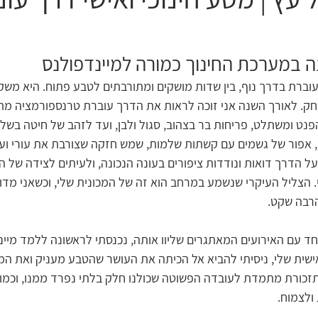
ה במערכת החינוך כמורה למיינדפולנס
וברת בדרך נוף, בין שדות מושקים ומתורבתים לטבע פתוח. היא משק
רחק. לאורך השנה אני זוכה לראות את הדרך עוברת טרנספורמציה מת
מהפנט ומשתלט, פריחות בר בצהוב, סגול ולבן, ועד לזהב של חיטה בשל
, אפור של גשמים עם קשתות שלמות, שמש חזקה שצורבת את עורי וע
ל הדרך דואות ונודדות ציפורים בעונה הנכונה, ולעיתים לצידה של ה
. הצליל העיקרי שנשמע במרחב הוא זה של המכונית שלי, וכשאני מדו
רבה שקט.
ד עם האירועים המאתגרים שליוו אותה, נכנסתי לראשונה ללמד מיינ
שית שלי, ניסיתי להביא אל הכיתה את העושר שהטבע מעניק ואת המ
זכורת מתמדת לעובדה הפשוטה שכולנו חלק בלתי נפרד ממנו, וכמוהו
ולצמוח.