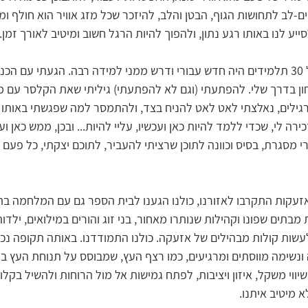
ם-לב לתחושות הגוף, הבטן והלב, להיזכר שכל מזג אוויר הוא חולף ו
ייע לנו באותו רגע נתון, ולהפוך להיות הרגל חשוב ומיטיב לאורך זמן.
מפגש עם כיתה שלמה של 30 תלמידים היה חדש עבורי ודרש ממני למידה רבה. הגעתי ע
ון בדרך שלי. להפתעתי (וגם לא להפתעתי) גיליתי שאת הקלסר עם מ
גילים, נאלצתי לאט לאט להניח בצד, ולהתמסר למה שפגשתי באותו ב
רה לי, שכדי ללמד להיות כאן ועכשיו, עליי להיות... ובכן, ממש כאן וע
י מסגרת, בסיס וכוונה לתוכן שרציתי להעביר, לתוכם יצקתי, כל פעם 
עקות התקרבו לאזורנו, כולנו הגענו לבית הספר גם עם המלחמה בתו
 מבתים שפונו וקהילות שנותרו מאחור, בני זוג והורים במילואים, ילדות
שות קולות מבהילים של אזעקה. כולנו התמודדנו. באותה תקופה נכנס
 ונשימה מווסתים ומרגיעים, כמו רצף העץ, שמבוסס על תנוחת העץ בי
ווי משקל, איזון ויציבות, לפתח גמישות אל מול הרוחות ולהשיל בקלות
 מיטיב איתנו.