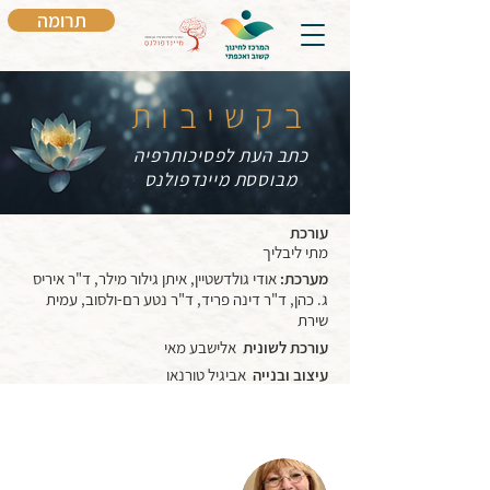
תרומה
בקשיבות
כתב העת לפסיכותרפיה
מבוססת מיינדפולנס
עורכת
מתי ליבליך
מערכת:
אודי גולדשטיין, איתן גילור מילר, ד"ר איריס
ג. כהן, ד"ר דינה פריד, ד"ר נטע רם-ולסוב, עמית
שירת
עורכת לשונית
אלישבע מאי
עיצוב ובנייה
אביגיל טורנאו
ions