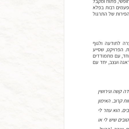
לא כל מתמודד או מתמודדת עם מחלה מסכנת חיים, כמו סרטן, מצליח/מצליחה להיות במצב חופשי, פתוח ומקבל 
כפי שיונתן היה, אך לאורך שנותיי בליווי מתמודדים עם סרטן, משפחותיהם ומלוויהם, נוכחתי פעמים רבות בפלא 
המפגש המשותף עם המוות, שהוא גם פלא החיים. אנסה לכתוב כאן על מפגש מיוחד זה ועל הפירות של התרגול 
דרך פרויקט אחד על אחד, רעיונות נשגבים בדבר המוות ותפיסתו מתורגמים להקשבה ערה לתודעה ולגוף 
ולהכוונת התודעה למפגש כן ואמיץ עם התכנים המנטליים והפיזיים העולים מתוך ההתמודדות. הפרויקט, שסייע 
בעשר שנות קיומו למאות מתמודדים, מפגיש מתרגלי מדיטציה ותיקים, אשר הוכשרו בקורס מיוחד, עם מתמודדים 
עם מחלה מסכנת חיים בביתם, לצורך לימוד ותרגול משותפים. חרדה, כאב על אובדן, רגשות דאגה ועצב, יחד עם 
האימון של התודעה עזר לי לעבור התקפי חרדה עם פחות סבל, להתמודד טוב יותר עם פרידה קשה וגירושין 
מבן הזוג, עם הטיפולים ותופעות הלוואי הקשות, וכעת, עם התקדמות המחלה וההבנה שהמוות קרוב. האימון 
במדיטציה עוזר לי לראות את הדברים הטובים והיפים שיש סביבי, גם ברגעים הכי קשים ועצובים. הוא עוזר לי 
להיות עם העצב, הכעס, הכאב והפחד, ולא להילחם בהם. הוא עוזר לי ליהנות מהדברים הטובים שיש לי או 