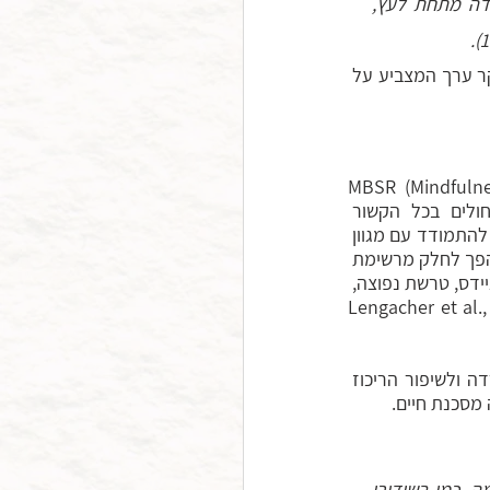
אני עושה כמיטב יכולתי לתת לחיים שעוברים דרכי ביטוי חופשי. במהלך מדיטציה בעמידה מתחת לעץ, 
הביטוי העצמי החופשי שמתאפשר כאשר התודעה שוקטת במהלך המדיטציה הינו ביטוי חיים יקר ערך המצביע על 
מדיטציית קשב, והעבודה הנפשית בשיטת MBSR (Mindfulness-Based 
Stress Reduction), הן שיטות נחקרות ביותר בשנים האחרונות. התרגול מיטיב עם החולים בכל הקשור 
בהתמודדות עם כאבים פיזיים, הפחתת מתח ושיפור איכות החיים, השינה ומצב הרוח, וכן מסייע להתמודד עם מגוון 
רחב של סימפטומים פיזיולוגיים הקשורים ללחץ וחרדה (Heinen et al., 2024). תרגול קשיבות הפך לחלק מרשימת 
הכלים המומלצים לחולים המתמודדים עם מחלות שונות, כגון מחלות אונקולוגיות, פסוריאזיס, איידס, טרשת נפוצה, 
דלקת פרקים כרונית וסוכרת סוג 2, וכן לנשאי HIV ולנשים בסוף היריון או מייד לאחר לידה (Lengacher et al., 
רוב המחקרים בתחום הקשיבות מתייחסים ליתרונות הטכניקה בכל הקשור להפחתת לחץ וחרדה ולשיפור הריכוז 
מסכנת חיים. 
כשחושבים על כך, המוח שלנו הוא ארכי-תסריטאי. מומחה בתסריטים ובעיקר בתסריטי אימה. כמו בשידורי 