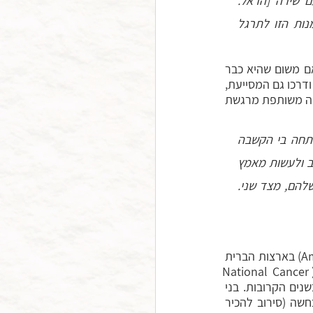
שאני פוגשת בחיי, להעריך אותם ואת כל האהבה שבי וסביבי. אני ממשיכה להתאמן עם שירה [הראל. 
מתנדבת] וללמוד ממנה המון, וכל כך שמחה שזכיתי להכיר אותה ושקיבלתי את ההזדמנות הזו לתרגל 
התרגול נעשה בבית המתמודדת, שאינה יכולה להגיע לקבוצת תרגול עקב מצבה הבריאותי, אם משום שהיא כבר 
בסוף ימיה ואם בשל תופעות הלוואי של הטיפולים. במסגרת התרגול המשותף נפגש המתמודד, ודרכו גם המסייעת, 
עם כאב פיזי, כמו גם עם חרדת המוות. מתוך עדותם של המתמודדים ושל המסייעים עולה תמונה משותפת מרגשת 
ככל שפגשתי מתמודדים עם סרטן שסובלים סבל שאני עדיין לא יכול אפילו לדמיין, התפתחה בי הקשבה 
עמוקה וצנועה אליהם. למדתי שאני לא יכול לבוא אליהם כמי שיודע, אלא כמי שבא להקשיב ולעשות מאמץ 
להבין ולהתאים את התרגול בצורה גמישה ופתוחה לצרכים שלהם מצד אחד, ולאפשרויות שלהם, מצד שני. 
בין השנים 2012 ו-2017 נרשמו 43.8 מיליון חולי סרטן בעולם (2019 ,American Cancer Society) בארצות הברית 
בלבד. ההערכה לגבי מספר חולי הסרטן, נכון לשנת 2022, עומדת על 18.1 מיליון חולים (National Cancer 
Institute, 2022). אלה נתונים קשים ומעוררי חרדה, ויש להניח כי מספר החולים רק יאמיר בשנים הקרובות. בני 
אדם מתייחסים בשתי צורות עיקריות לחרדה המתעוררת בהם לנוכח המחשבה על מותם: הכחשה (סירוב להכיר 