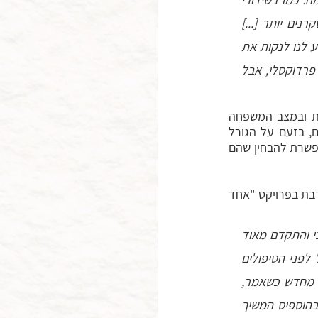
החדשות בטלוויזיה הוא עובד על רייטינג. אילו תסריטים יגרמו לנו להיות ערניים יותר, סקרנים יותר [...] 
וכשאנחנו מבינים זאת אז האויב הכי גדול שלנו הוא אנחנו עצמנו. המדיטציה באה כדי לסייע לנו לנקות את 
רעשי הרקע, לחזור אל המהות הפשוטה של שאיפה ונשיפה. מדהים עד כמה שזה נשמע פרדוקסלי, אבל 
תסרטי האימה שאליהם נצמדים המתמודדים נוגעים לעתיד ומבטאים חרדות הקשורות במוות ובמצב המשפחה 
לאחר המוות של המתמודד. תסריטים נוספים קשורים באשמה על כך שחלו, בקנאה בבריאים, בזעם על הגורל 
שהביא לכך שיחלו, ועוד. המדיטציה "מנקה את רעשי הרקע", היא מרחיקה את התסריטים ומאפשרת להבחין שהם 
הרגיעה משמעותית גם בכל הקשור למצב הפיזיולוגי של המטופל. כך מספרת גלי קרפט, מתנדבת בפרויקט "אחד 
ליוויתי אדם שמבוגר ממני בשנים מועטות, שחלה בסרטן ממאיר בראש. הסרטן היה אגרסיבי והתקדם מאוד 
מהר. המחויבות שלו לתרגול הקשיבות ולפגישות שלנו הייתה מעוררת השראה. הוא תרגל לפני הטיפולים 
הכימותרפיים, והצליח באמצעות התרגול להוריד את לחץ הדם שלו. ריגש אותי כל פעם מחדש כשאמר, 
שהתרגול עוזר לו ומסייע לו להתמודד עם הסטרס והכיווץ שהרגיש בכל הגוף. גם כשהיה בהוספיס המשיך 