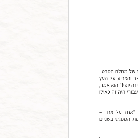
באחד הימים, כאשר יונתן דומיניץ, מבכירי מורי המדיטציה בישראל, היה כבר בשלבים מתקדמים של מחלת הסרטן, 
ישבנו יחד בבית קפה במרכז תל אביב. יונתן דיבר על המוות ועל החיים בצילו, ואז לפתע עצר והצביע על העץ 
שמולנו. היה זה עץ רגיל לחלוטין, שחלפתי לידו אינספור פעמים. "תראה את העץ הזה! תראה איזה יופי!" הוא אמר, 
צוחק ודומע מהתרגשות, ואני אתו. איני יודע אם הייתה זאת הפעם האחרונה שראה אותו, אבל עבורי היה זה כאילו 
במפגש ביני, פסיכותרפיסט מערבי, לבין יונתן, מורה דהרמה בודהיסט, חבר ושותף להקמת "אחד על אחד – 
מדיטציה למתמודדים עם סרטן ומחלות מסכנות חיים", עלו פעמים רבות שאלות לגבי תרומת המפגש בשניים 