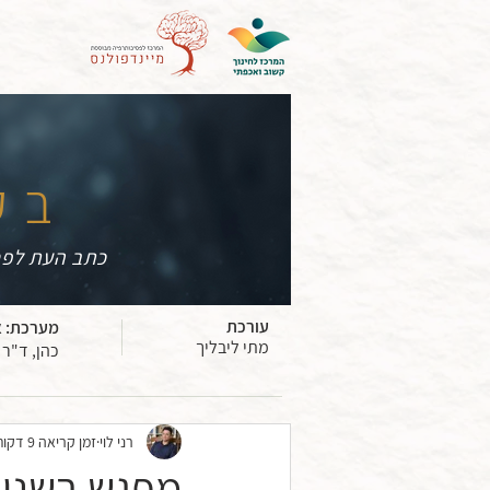
בק
כתב העת לפס
עורכת
מערכת:
א
מתי ליבליך
כהן, ד"ר 
רני לוי
זמן קריאה 9 דקות
מפגש בשניים