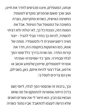
אנחנו, המטפלים, איננו מכניסים לחדר את חיינו, 
וטוב שכך משום שהמרחב מוקדש למטופל. 
החשיפה האישית, כשהיא מתקיימת, נוצרת 
בחשיבה על המטופל ועל הטיפול. אבל את 
המוות הזה, הנוכח כל כך, לא יכולתי ולא רציתי 
להסתיר, להיות כך בחדר מבלי להגיד - ייצור 
חוויה דיסוציאטיבית לי ולמטופליי. מותה של 
אמא, כמו האזעקות בתקופה הזו, חדר את 
קירות החדר. מה שהיה בדרך כלל סמוי הפך 
לגלוי מבחירה. ותוך כדי 
שסיפרתי-אמרתי 
אמרתי למטופלים, שייתכן שלפתע אכאב 
או 
אדמע, אבל רצוני להיות איתם,
 כאן, בשבילם, 
ואין הם צריכים לטפל בי.
וכך, בזכות זה שהסמוי הפך לגלוי, ליוסי (שם 
בדוי) הייתה אפשרות להתמקם אל מה שחש 
ועכשיו גם הבין. הוא תיאר לי את עשרים השנים 
שלא הרשה לעצמו להתאבל: אביו נפטר כשהיה 