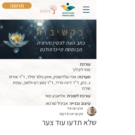
תרומה
בקשיבות
כתב העת לפסיכותרפיה
מבוססת מיינדפולנס
עורכת
מתי ליבליך
מערכת:
אודי גולדשטיין, איתן גילור מילר, ד"ר איריס
ג. כהן, ד"ר דינה פריד, ד"ר נטע רם-ולסוב, עמית
שירת
עורכת לשונית
אלישבע מאי
עיצוב ובנייה
אביגיל טורנאו
אלון ישראלי
זמן קריאה 8 דקות
שלא תדעו עוד צער