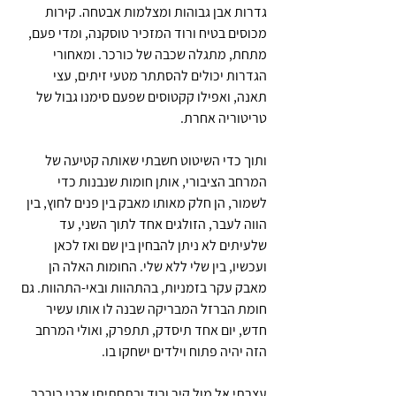
גדרות אבן גבוהות ומצלמות אבטחה. קירות 
מכוסים בטיח ורוד המזכיר טוסקנה, ומדי פעם, 
מתחת, מתגלה שכבה של כורכר. ומאחורי 
הגדרות יכולים להסתתר מטעי זיתים, עצי 
תאנה, ואפילו קקטוסים שפעם סימנו גבול של 
טריטוריה אחרת.
ותוך כדי השיטוט חשבתי שאותה קטיעה של 
המרחב הציבורי, אותן חומות שנבנות כדי 
לשמור, הן חלק מאותו מאבק בין פנים לחוץ, בין 
הווה לעבר, הזולגים אחד לתוך השני, עד 
שלעיתים לא ניתן להבחין בין שם ואז לכאן 
ועכשיו, בין שלי ללא שלי. החומות האלה הן 
מאבק עקר בזמניות, בהתהוות ובאי-התהוות. גם 
חומת הברזל המבריקה שבנה לו אותו עשיר 
חדש, יום אחד תיסדק, תתפרק, ואולי המרחב 
הזה יהיה פתוח וילדים ישחקו בו.
עצרתי אל מול קיר ורוד ובתחתיתו אבני כורכר 