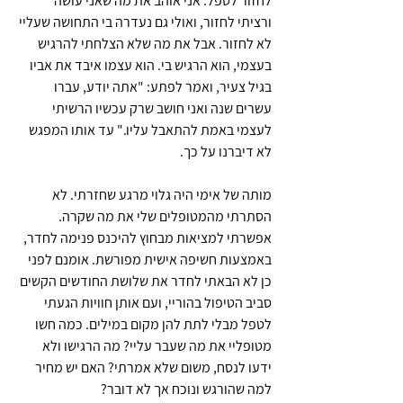
לחזור לטפל. אני אוהב את מה שאני עושה 
ורציתי לחזור, ואולי גם נעדרה בי התחושה שעליי 
לא לחזור. אבל את מה שלא הצלחתי להרגיש 
בעצמי, הוא הרגיש בי. הוא עצמו איבד את אביו 
בגיל צעיר, ואמר לפתע: "אתה יודע, עברו 
עשרים שנה ואני חושב שרק עכשיו הרשיתי 
לעצמי באמת להתאבל עליו." עד אותו המפגש 
לא דיברנו על כך.
מותה של אימי היה גלוי מרגע שחזרתי. לא 
הסתרתי מהמטופלים שלי את מה שקרה. 
אפשרתי למציאות מבחוץ להיכנס פנימה לחדר, 
באמצעות חשיפה אישית מפורשת. אומנם לפני 
כן לא הבאתי לחדר את שלושת החודשים הקשים 
סביב הטיפול בהוריי, ועם אותן חוויות הגעתי 
לטפל מבלי לתת להן מקום במילים. כמה חשו 
מטופליי את מה שעבר עליי? מה הרגישו ולא 
ידעו לנסח, משום שלא אמרתי? האם יש מחיר 
למה שהורגש ונוכח אך לא דובר? 