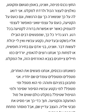
החוץ נכנס פנימה, ושנינו, באופן מגושם ומקוטע, 
נאלצים לעצור הכול ולרדת למקלט. אני דואג 
לה על כך שנשארה כך עם הרגשות, וגם כועס על 
הקטיעה, כועס על עצמי שאני מאפשר לעצמי 
להעמיק כאשר יש אפשרות ברורה לקטיעה בכל 
רגע. רגע נדיר כל כך, שמפגשים רבים הובילו 
אליו בשקט ובעדינות, נקטע עכשיו ואין לי יכולת 
לעשות דבר. ושנינו, בני אדם עם בחירה חופשית, 
או לפחות כך אנחנו רוצים להאמין, יורדים כמו 
חיילים צייתנים בצבא האזרחים הזה, אל המקלט.
כשאנחנו נכנסים, אנחנו פוגשים את האחרים, 
מטפלים ומטופלים עומדים שם יחדיו. אני 
מתבונן בפניהם ותוהה: מי הוא מטפל ומי 
מטופל? למי נקטע עכשיו הסיפור שסיפר ולמי 
הטיפול שטיפל? במקלט כולם שווים אל מול 
האזעקה והקטיעה. תוך כדי כך אני מסיט את 
מבטי אליה. העצב עדיין שם, אבל מוסתר מתחת 