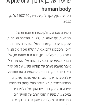
ערימה של בן אדם | 
A pile of a 
human body
הטבעת גוף, אקריליק על נייר, 110X120 ס"מ, 
2012
היצירה נוצרה כחלק מסדרת עבודות של 
הטבעות גוף האמנית על נייר. הסדרה הנוכחית 
עסקה בערמות, שכבות של הטבעות היוצרות 
דימוי המבקש להביא את התלת ממדי אל הנייר 
באמצעות פעולה בזמן, חוזרת ורפטטיבית, של 
הגוף במפגש עם המצע המונח על האדמה. כל 
איבר מוטבע נערם על קודמו ונשען על המישור 
האנכי והאופקי. ההטבעה משאירה את חותמה 
של הפעולה שקרתה. הדימוי שנוצר מתקיים 
בריבוי השכבות כאובייקט בעל עומק רב ממדי. 
יצירה זו  עוסקת בבניית הגוף על כל אבריו 
באמצעות מעין חיתוכי רוחב של המישורים 
המונחים זה מעל זה. באופן זה נוצר גוף אדם 