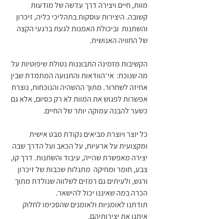
מוות, חיים ויצירה דרך עדשה של מודעות 
קשובה. היצירות עוסקות בתהליכי כליה, זיכרון 
והשתנות  וביכולת האמנות לגעת ברגעי הקצה 
של החוויה האנושית.
הקשיבות מזמינה התבוננות נטולת שיפוטיות על 
מה שנוכח:  אי־הוודאות והתנועה המתמדת שבין 
אחיזה לשחרור. מתוך ההשהיה והנוכחות, נוצרת 
אפשרות לפגוש את המוות לא רק כסיום, אלא גם 
כשער להבנה עמוקה יותר של החיים.
כל יוצר ויוצרת מביאים נקודת מבט אישית 
ומקצועית על ארעיות, על הכאב ועל הדרך שבה 
יצירה מאפשרת שהייה, עיבוד והשתנות. דרך קו, 
צבע, חומר ומחיקה  מתגלות שכבות של זיכרון 
ורגש, ולעיתים גם רמזים לשלווה שנולדת מתוך 
הכרה במה שאיננו יכול להישאר.
תודתנו לאומניות ולאומנים שהסכימו לחלוק 
איתנו את יצירותיהם.