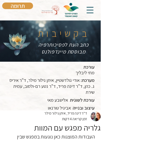
תרומה
בקשיבות
כתב העת לפסיכותרפיה
מבוססת מיינדפולנס
עורכת
מתי ליבליך
מערכת:
אודי גולדשטיין, איתן גילור מילר, ד"ר איריס
ג. כהן, ד"ר דינה פריד, ד"ר נטע רם-ולסוב, עמית
שירת
עורכת לשונית
אלישבע מאי
עיצוב ובנייה
אביגיל טורנאו
ד"ר דינה פריד, איתן גילור מילר
זמן קריאה 4 דקות
גלריה מפגש עם המוות
העבודות המוצגות כאן נוגעות במפגש שבין 