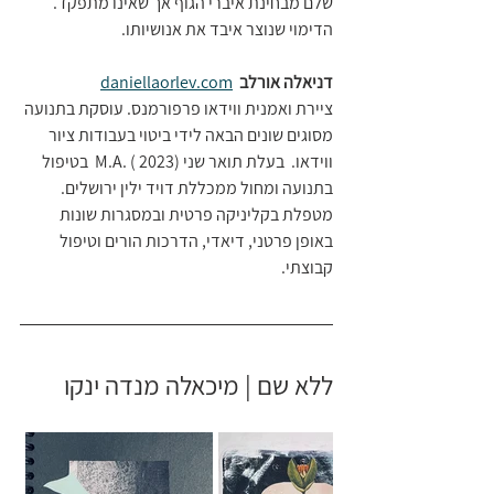
שלם מבחינת איברי הגוף אך שאינו מתפקד. 
הדימוי שנוצר איבד את אנושיותו.
דניאלה אורלב  
daniellaorlev.com
ציירת ואמנית ווידאו פרפורמנס. עוסקת בתנועה 
מסוגים שונים הבאה לידי ביטוי בעבודות ציור 
ווידאו.  בעלת תואר שני M.A. ( 2023)  בטיפול 
בתנועה ומחול ממכללת דויד ילין ירושלים. 
מטפלת בקליניקה פרטית ובמסגרות שונות 
באופן פרטני, דיאדי, הדרכות הורים וטיפול 
קבוצתי.
ללא שם | מיכאלה מנדה ינקו