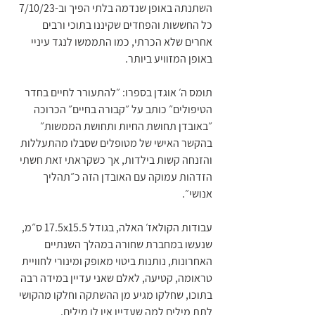
השתנתה באופן שנדמה בלתי הפיך וב-7/10/23 
כל החששות והפחדים שקיננו בתוכי ורבים 
אחרים שלא הכרתי, כמו התממשו לנגד עיניי 
באופן המזוויע ביותר.
תומס ה׳ אוגדן בספרו: ״להתעורר לחיים בחדר 
הטיפולים״ כותב על ״קבורה בחיים״ הכרוכה 
״באובדן תחושת החיות ותחושת הממשות״  
בהקשר האישי של מטופלים שסבלו מהתעללות 
והזנחה קשות בילדות, אך כשקראתי זאת חשתי 
הזדהות עמוקה עם האובדן הזה כ״תהליך 
אנושי״.
עבודות הקולאז׳ האלה, בגודל 17.5x15.5 ס״מ, 
שנעשו במחברת שחורה במהלך השנתיים 
האחרונות, נותנות ביטוי מאופק ומינורי לחוויית 
טראומה, קטיעה, לאלם שאני עדיין במידה רבה 
בתוכו, שחלקו מגיע מן ההשתקה וחלקו מהקושי 
לתת מילים למה שעדיין אין לו מילים. 