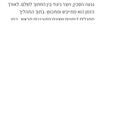
נגעה הסכין, ויוצר ניגוד בין החתוך לשלֵם. לאורך 
הזמן הוא מתייבש ומתכווץ. בתוך התהליך 
מתגלים דימויים שאינם מתוכננים מראש,  כמו 
בטיפול, משהו מבפנים מבקש צורה. הוא מזמין 
אותי להיות עם ארעיות וחוסר ודאות, ועם 
הידיעה שהיצירה ממשיכה להשתנות גם בלעדיי. 
כך מתגלים בגלעין פנים, אצטרובל, פטרייה או 
דימוי מופשט, חיים שמתכלים ונוצרים מחדש.
על היוצר:
איתן גילור מילר
, פסיכותרפיסט, מטפל באמנות, 
מדריך בכיר ויוצר. מלווה תהליכי שינוי דרך שיח 
ויצירה.
ללא שם | ד"ר דינה פריד