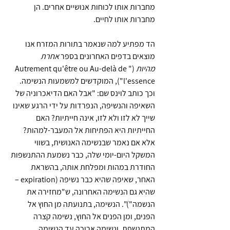
מחברות אותו לכוחות אנושיים אחרים. הן 
מחברות אותו לחיים. 
הד מפתיע למה שנאמר בתורות המזרח אנו 
מוצאים בדפים האחרונים 
בספר 
אחרת 
מהיות
 ("Autrement qu'être ou Au-delà de 
l'essence"), המוקדשים למשמעות הנשימה. 
וכך כותב לוינס שם: "אבל האם הדיאכרוניה של 
השאיפה והנשיפה, הנפרדות על ידי הרגע שאינו 
שייך לא לזו ולא לזו, אינה חייתיות? האם 
החייתיות היא הפתיחות אל המעבר-למהות? 
אלא אם נאמר שבנשימה האנושית, בשווי 
המשקל היום-יומי שלה, כבר נשמעת ההתנשפות 
החודרת במהות ומפלחת אותה, בהשראת 
האחר, שאיפה שהיא כבר נשיפה (expiration – 
שהיא גם הנשימה האחרונה, ש"מחזירה את 
הנשמה")". הנשימה, בתנועתה מן החוץ אל 
הפנים, ומן הפנים אל החוץ, נשימה קצרה 
המתנשפת, ונשימה ארוכה עד הנשימה 