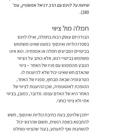
שיחות על לוינס עם הרב דניאל אפשטיין
, עמ' 
180).
חמלה מול ציווי
הבודהיזם עוסק רבות בחמלה, ואילו לוינס 
בספרו 
כוליות ואינסוף
 כמעט שאינו משתמש 
בביטויים המביעים חמלה או אמפתיה. הוא אינו 
משתמש בביטויי רגש, אלא כותב על הציווי 
הנובע מהמפגש עם פניו של האחר 
– 
ציווי 
שהאדם חש שאינו יכול שלא להיענות לו. 
הטרונומיה שבאה מבחוץ, מפניו של האחר, 
ההופכת לאוטונומיה, שכן ההיענות לציווי של 
האחר היא של האדם עצמו. מדובר, כמובן, בציווי 
אתי ולא ציווי כוחני. 
ייתכן שלוינס, בעת כתיבת 
כוליות ואינסוף
, חשש 
להתבטא בשפה רגשית, משום שהרגש יכול 
להשתנות ואף לתעתע, בעוד שהציווי מוחלט 