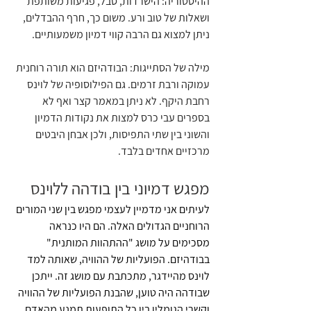
ההיסטוריה: הישרדות, סבל, פגיעות משותפת 
ושאלות של טוב ורע. משום כך, חרף ההבדלים, 
ניתן למצוא גם הרבה קווי דמיון משמעותיים.
מילה של הסתייגות: הבודהיזם הוא תורה רוחנית 
עמוקה ורבת זרמים. גם הפילוסופיה של לוינס 
רחבת היקף. לא ניתן במאמר קצר ואף לא 
בספרים עבי כרס למצות את נקודות הדמיון 
והשוני בין שתי התפיסות, ולכן אבחן היבטים 
מרכזיים אחדים בלבד. 
מפגש דמיוני בין בודהה ללוינס
לעיתים אני מדמיין לעצמי מפגש בין שני המורים 
הרוחניים הגדולים האלה. הם היו כנראה 
מסכימים על מושג "ההתהוות המותנית" 
בבודהיזם. הפועליות של ההוויה, שאותה למד 
לוינס מהיידגר, מתכתבת עם מושג זה. ייתכן 
שבודהה היה טוען, שהבנת הפועליות של ההוויה 
וקשרי הגומלין בין כל התופעות תמנע מהאדם 