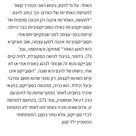
האחר. על פי לוינס, גיבוש האני הנפרד קשור 
לתפיסת האחריות של האדם. וכך כותב לוינס: 
"למעשה, האחריות איננה רק תכונה סתמית של 
הסובייקטיביות כאילו הסובייקטיביות כבר הייתה 
קיימת בפני עצמה לפני שנתקיים יחס אתי. 
הסובייקטיביות איננה למען עצמה, שוב מעיקרא 
היא למען האחר"
(
אתיקה והאינסופי
, עמ' 
73).
כלומר, בניגוד לגישה המקובלת, לפיה קיים 
סובייקט והוא זה שבוחר לנהוג באורח אתי או לא 
אתי, גישתו של לוינס היא שונה. "הסובייקט אינו 
קיים כשהוא לעצמו, רק מפני שהוא חושב ומדבר 
ובעל יכולת. הוא נהיה, מתהווה כסובייקט, בתנאי 
שיכיר בחובתו לאחר (מתוך 
שיחות על לוינס עם 
הרב דניאל אפשטיין
, עמ' 171). בהתאם לתפיסה 
זו, אדם שאינו מכיר באחריותו לאחר לא התפתח 
לכדי סובייקט, אלא נותר במצב התפתחותי 
המאפיין ילד קטן. 