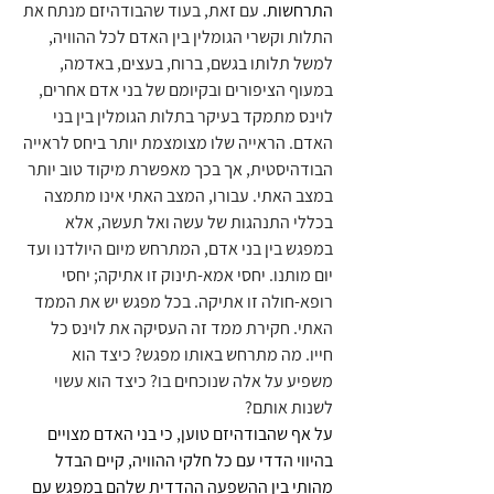
התרחשות.
 עם זאת, בעוד שהבודהיזם מנתח את 
התלות וקשרי הגומלין בין האדם לכל ההוויה, 
למשל תלותו בגשם, ברוח, בעצים, באדמה, 
במעוף הציפורים ובקיומם של בני אדם אחרים, 
לוינס מתמקד בעיקר בתלות הגומלין בין בני 
האדם. הראייה שלו מצומצמת יותר ביחס לראייה 
הבודהיסטית, אך בכך מאפשרת מיקוד טוב יותר 
במצב האתי. עבורו, המצב האתי אינו מתמצה 
בכללי התנהגות של עשה ואל תעשה, אלא 
במפגש בין בני אדם, המתרחש מיום היולדנו ועד 
יום מותנו. יחסי אמא-תינוק זו אתיקה; יחסי 
רופא-חולה זו אתיקה. בכל מפגש יש את הממד 
האתי. חקירת ממד זה העסיקה את לוינס כל 
חייו. מה מתרחש באותו מפגש? כיצד הוא 
משפיע על אלה שנוכחים בו? כיצד הוא עשוי 
לשנות אותם? 
על אף שהבודהיזם טוען, כי בני האדם מצויים 
בהיווי הדדי עם כל חלקי ההוויה, קיים הבדל 
מהותי בין ההשפעה ההדדית שלהם במפגש עם 