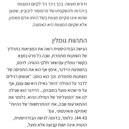
ודורש מעשה. בכך ניכר הד לקיום המצוות 
ביהדות ולהשקפתו של פרופסור ליבוביץ, שטען 
שהוא אינו מקיים מצוות בשל היותו אדם מאמין, 
אלא שקיום המצוות היא האמונה. 
התהוות גומלין
הגישה הבודהיסטית רואה את המציאות כתהליך 
של השתנות מתמדת, שבה כל פרט נמצא 
בקשרי גומלין עם שאר חלקי ההוויה. לוינס, 
בהשפעת היידגר, אימץ אף הוא את התפיסה של 
השתנות מתמדת. וכך הוא כותב: "אנשים רגילים 
לדבר על המילה 'היות' כאילו היא שם עצם, אף 
על פי שהיא פועל במובהק... היידגר הוא שגילה 
לנו את 'הפועליות' של המילה ההיא. כלומר את 
ההתארעות שבה, את 'ההתרחשות' של ההיות" 
(
אתיקה והאינסופי,
 עמ'
44-43). כלומר, בדומה לגישה הבודהיסטית, 
ההוויה אינה ישות קבועה אלא פועל, 