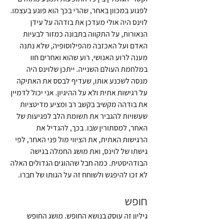
לפגוע במכוון באחר, שהרי בכך הוא פוגע בעצמו. 
לוינס היה אולי מעדכן את בודהה על עידן 
הנאורות, על התקווה בתבונה כמזור לבעיות 
האדם ועל האכזבה מהפילוסופיה, שלא נתנה 
מענה לרוע האנושי, רוע שהוא ואחרים חוו 
במלחמת העולם השנייה. ייתכן שלוינס היה 
מנסה לשכנע אותו, שעדיף לבסס את האתיקה 
על רגישות אתית ולא על ההיגיון. אני יכול לדמיין 
את בודהה מקשיב בקשב רב ומציע מדיטציות 
שעשויות להגביר את תשומת הלב לפגיעות של 
האחר, למסתורין שבו. בכך, להגדיל את 
הרגישות האתית, את הציווי מול פני האחר, לפי 
גישתו של לוינס, ואת מושג החמלה בגישה 
הבודהיסטית. כמה חבל שההוגים הגדולים האלה 
לא זכו להיפגש ולשוחח זה על הגותו של חברו. 
חופש
גיליון זה עוסק בנושא החופש. מושג החופש 