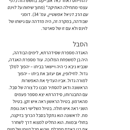
להתייחס לאחר כאל אובייקט. בחשש הזה כלפי 
עצמי מתחילה האתיקה" (מתוך 
שיחות על לוינס 
עם הרב דניאל אפשטיין
, עמ' 34). דומני 
שבודהה, במקרה זה, היה מזדהה עם גישתו של 
לוינס ולא עם זו של סארטר. 
הסבל
האגדה מספרת שסידהרתא, לימים הבודהה, 
היה בן למשפחת המלוכה. עוד מספרת האגדה, 
שנביא ניבא כי היה ויישאר בביתו – יהפוך למלך 
גדול. לחילופין, אם יעזוב את ביתו – יהפוך 
למורה גדול. אביו העדיף את האפשרות 
הראשונה ודאג להסתיר מבנו כל צורה של סבל. 
עם התבגרותו, סידהרתא יצא מספר פעמים 
מהארמון. בטיול הראשון ראה איש זקן. בטיול 
השני ראה איש חולה. בטיול השלישי ראה גופת 
מת. לראשונה הוא נתקל בסבל הכרוך בזיקנה, 
בחולי ובמוות. הוא החליט למצוא דרך לשחרר 
את בני האדם מסבלם, שהוא סבל קיומי של חיים 