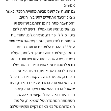
אנושיים. 
גם ההגות של לוינס נובעת מחוויית הסבל. כאשר 
נשאל "כיצד מתחילים לחשוב?", השיב: 
"המחשבה מתחילה מן הסתם בזעזועים או 
בגישושים, שאין אנו אפילו יודעים לתת להם 
ביטוי מילולי: פרידה, מראה אלים, התוודעות 
פתאומית לחדגוניות הזמן" (
אתיקה והאינסופי
, 
עמ' 35). ההגות הלוינסית טבועה בחותם 
הזעזוע, שלוינס חווה במהלך מלחמת העולם 
השנייה, שבה שהה במחנה שבויים ועם סיומה 
נודע לו שהוריו ושני אחיו נרצחו. ההגות שלו 
נועדה לבסס גישה אתית, כמענה לאנושיות 
האבודה, שספגה מכה כה קשה. אם כן, הסבל 
הלוינסי הוא סבל הנגרם על ידי בני אדם, בעוד 
שהסבל הבודהיסטי הוא בעיקר סבל קיומי. 
הבודהיזם רואה בסבל הקיומי תוצאה של 
השתנותה המתמדת של המציאות, אל מול 
היצמדותם של בני האדם לקיים והקושי שלהם 