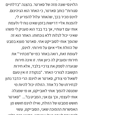
הלוינסי שונה מזה של סארטר. בהצגה "בדלתיים 
סגורות" כותב סארטר, כי האחר הוא הגיהינום. 
לוינס מכיר בכך, שהאחר עלול להפריע לי, 
להפנות אליי דרישות בזמן שאינו נוח לי ולעמת 
אותי עם דעותיי, אך בד בבד הוא מעניק לי משהו 
שאיני יכול לגלות ללא נוכחותו. האחר הוא זה 
שהופך אותי לסובייקט אתי. סארטר מוצא במבט 
של הזולת אליי איום על חירותי. לוינס, 
לעומת זאת, רואה באחר כמי ש"מכתיר" את 
חירותי ומעניק לה כיוון אתי. זו אינה חירות 
שנועדה לספק את צרכיי בלבד, אלא חירות 
הקשובה לצורכי האחר. "בנקודה זו אין טעם 
לשאול מי צודק, סארטר או לוינס: הרי הדבר נתון 
לבחירתו של כל אחד. הזולת יכול להיות מי 
שמנסה להפוך אותי לאובייקט, או מי שמגלה 
אותי לעצמי, וכך גם אני, המביט בו"...  "סארטר 
חושש ממבטו של הזולת, ואילו לוינס חושש מן 
האפשרות ההפוכה שאני, הסובייקט, עשוי 