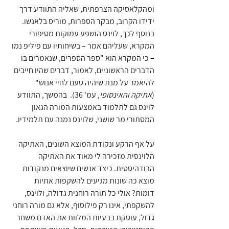
ומהקלאסיקה הצרפתית, שאליה התוודע דרך 
ידידו הקרוב, מבקר הספרות, מוריס בלאנשו. 
בנוסף לכך, לוינס הושפע עמוקות מסיפורי 
המקרא, שעליהם אמר 
–
 בשיחותיו עם פיליפ נמו 
–
 כי המקרא הוא "ספר הספרים, שנאמרים בו 
הדברים הראשוניים, לאמור, דברים שהיו חייבים 
להיאמר על מנת שיהיה טעם לחיי אנוש" 
(
אתיקה והאינסופי,
 עמ' 36).  בהמשך, התוודע 
לוינס גם לתלמוד באמצעות המורה הגאון 
המסתורי מר שושני, שלוינס נמנה עם תלמידיו. 
על אף הרקע ונקודת המוצא השונים, האתיקה 
הלוינסית מזכירה לי מאוד את האתיקה 
הבודהיסטית. כיצד אנשים שיוצאים מנקודות 
מוצא כה שונות מגיעים להשקפות אתיות 
דומות? אולי כל תורה רוחנית גדולה, ולוינס, 
להשקפתי, אינו רק פילוסוף, אלא גם מורה רוחני 
גדול, עוסקת בבעיות המלוות את האדם משחר 