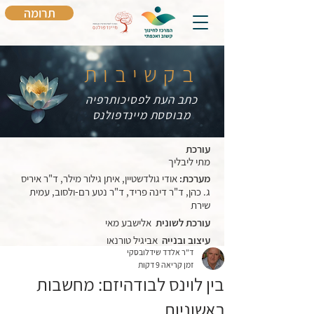
תרומה
בקשיבות
כתב העת לפסיכותרפיה
מבוססת מיינדפולנס
עורכת
מתי ליבליך
מערכת:
אודי גולדשטיין, איתן גילור מילר, ד"ר איריס
ג. כהן, ד"ר דינה פריד, ד"ר נטע רם-ולסוב, עמית
שירת
עורכת לשונית
אלישבע מאי
עיצוב ובנייה
אביגיל טורנאו
ד"ר אלדד שידלובסקי
זמן קריאה 9 דקות
בין לוינס לבודהיזם: מחשבות
ראשוניות