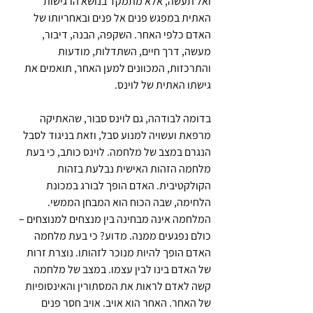
ואל תעשה, אלא מתמקד בנושא הרגישות 
האתית במפגש פנים אל פנים ובאחריותו של 
האדם כלפי האחר. השקפה, הבנה, דיבור, 
מעשה, דרך חיים, השתדלות, מודעות 
והתרכזות, המכוונים למען האחר, תואמים את 
גישתו האתית של לוינס. 
בדומה לבודהה, גם לוינס סבור, שהאתיקה 
מרפאת ועשויה למנוע סבל, וזאת בניגוד לסבל 
הנגרם במצב של מלחמה. לוינס כותב, כי בעת 
מלחמה הזהות האישית נבלעת בזהות 
הקולקטיבית. האדם הופך לבורג במכונת 
הלחימה, שבה הכוח הוא המבחן הממשי. 
המלחמה אינה מבחינה בין מנצחים למנוצחים – 
כולם נפגעים ממנה. מדוע? כי בעת מלחמה 
האדם הופך להיות מנוכר לזהותו. נוצרת זרות 
של האדם בינו לבין עצמו. במצב של מלחמה 
קשה לאדם לראות את המסתורין והאינסופיות 
של האחר. האחר הוא אויב. אויב חסר פנים 