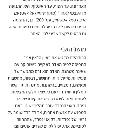
האחרונה, עד הסוף, עד האינסוף, היא התנועה 
מן העצמי לאחר" (מתוך 
שיחות על לוינס עם 
הרב
דניאל אפשטיין
, עמ' 200). כך, הנשימה 
הופכת להיות לא רק פעולת חיים בסיסית, אלא 
גם הבסיס לקשר שביני לבין האחר.
מושג האני
הבודהיזם מדגיש את רעיון ה"אין אני" – 
התפיסה לפיה האדם לא קיים כישות קבועה 
שאינה משתנה. האדם הוא זרם מתמשך של 
פעילויות פיזיולוגיות, תחושות, רגשות, מחשבות 
ומעשים, המצויים בהשתנות מתמדת תוך קשרי 
גומלין והיווי הדדי עם כל שאר חלקי המציאות. 
לעומת זאת, לוינס מדגיש את קיומו של אני 
נפרד. האני הנפרד עובר תהליכי שינוי בעת 
המפגש עם אנשים אחרים, אך בד בבד שומר על 
גרעין של נפרדות. רק אני נפרד, שהתהווה 
לסובייקט אתי, יכול לקיים קשרים אתיים עם 