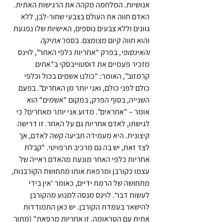
אנושיות. המלחמה מקהה את הרגישות האתית. 
האדם חווה את העולם בצבעי שחור-לבן, ללא 
גוונים וללא צבעים נוספים, האישיות שלו נפגעת 
והוא חווה קיום מצומצם. בספר 
אתיקה 
והאינסופי
, בפרק "אחריות כלפי האחר", לוינס 
מזכיר פעמיים את דוסטוייבסקי ב"אחים 
קרמזוב", האומר: "כולנו אשמים בכול וכלפי 
כולם לפני כולם, ואני יותר מן האחרים". בפעם 
השנייה, בסוף הפרק, במקום "אשמים" הוא 
אומר – "אחראים". מדוע אני יותר מאחרים? כי 
לגישתו, לאדם אחריות גם על האחר. זו דרישה 
קיצונית. היא מעמידה תביעה קשה לאדם, אך 
לצד זאת, יש בה גם מרכיב תרפויטי. "קבלת 
אחריות כלפי האחר מונעת מהאדם ראייה של 
עצמו כקורבן ומרפאת אותו מתחושת הקורבנוּת, 
מתחושה של הרמת ידיים, כאומר 'אין בידי 
לעשות דבר'. לוינס מנסה למנוע מהקורבן 
להישאר בעמדת הקורבן. יש כאן התמודדות 
אתית עם הטראומה. זו אחריות מרפאת" (מתוך 